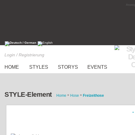
Anzeig
Login / Registrierung
HOME
STYLES
STORYS
EVENTS
STYLE-Element
»
»
Home
Hose
Freizeithose
«
Short