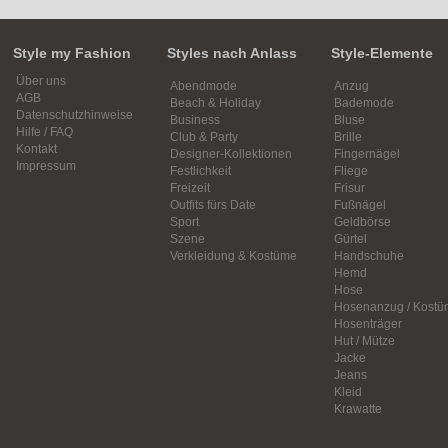
Style my Fashion
Styles nach Anlass
Style-Elemente
Über uns
Abendmode
Anzug
AGB
Beach & Holiday
Bademode
Datenschutzhinweise
Business
Bluse
Hilfe / FAQ
Club & Party
Brille
Kontakt
Designer-Kollektionen
Fingernägel
Impressum
Festlichkeit
Fliege
Freizeit
Frisur
Outfits fürs Date
Fußnägel
Sport
Geldbörse
Szene
Gürtel
Verkleidung & Kostüme
Handschuhe
Hemd
Hose
Hosenanzug / Kostü
Hosenträger
Hut / Mütze
Jacke
Jeans
Kleid
Krawatte