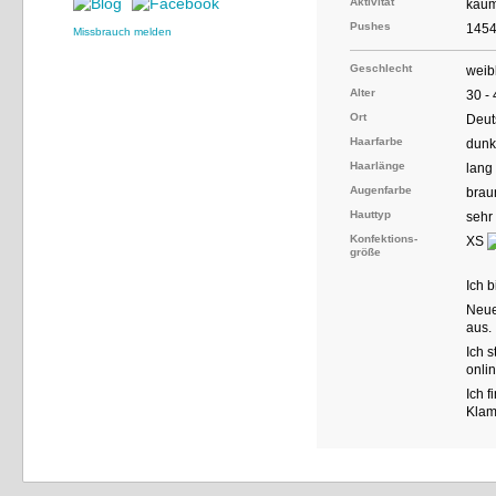
Aktivität
kaum
Pushes
145
Missbrauch melden
Geschlecht
weib
Alter
30 -
Ort
Deut
Haarfarbe
dunk
Haarlänge
lang
Augenfarbe
brau
Hauttyp
sehr
Konfektions-
XS
größe
Ich 
Neue
aus.
Ich 
onli
Ich 
Klamo