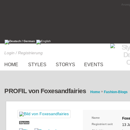
Anzeig
Login / Registrierung
HOME
STYLES
STORYS
EVENTS
PROFIL von Foxesandfairies
»
Home
Fashion-Blogs
Name
Foxe
Stylist
Registriert seit
13 J