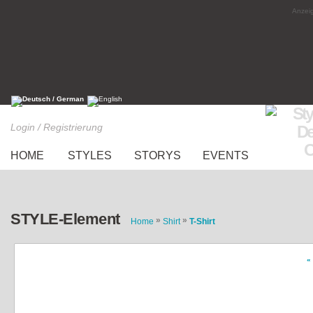
Anzeig
Login / Registrierung
HOME
STYLES
STORYS
EVENTS
STYLE-Element
»
»
Home
Shirt
T-Shirt
«
erdbeerrotes Top