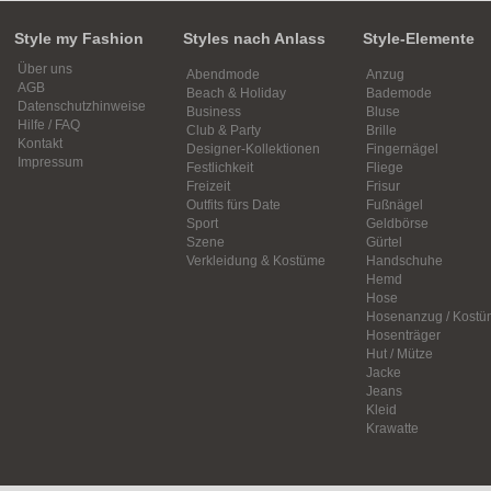
Style my Fashion
Styles nach Anlass
Style-Elemente
Über uns
Abendmode
Anzug
AGB
Beach & Holiday
Bademode
Datenschutzhinweise
Business
Bluse
Hilfe / FAQ
Club & Party
Brille
Kontakt
Designer-Kollektionen
Fingernägel
Impressum
Festlichkeit
Fliege
Freizeit
Frisur
Outfits fürs Date
Fußnägel
Sport
Geldbörse
Szene
Gürtel
Verkleidung & Kostüme
Handschuhe
Hemd
Hose
Hosenanzug / Kostü
Hosenträger
Hut / Mütze
Jacke
Jeans
Kleid
Krawatte