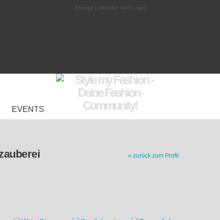
Anzeige | werbefrei nach Login
EVENTS
zauberei
« zurück zum Profil