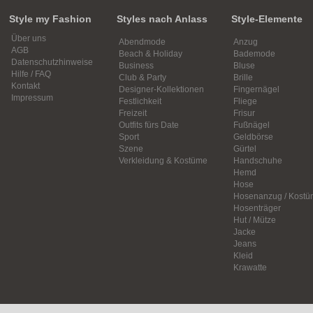
Style my Fashion
Styles nach Anlass
Style-Elemente
Über uns
Abendmode
Anzug
AGB
Beach & Holiday
Bademode
Datenschutzhinweise
Business
Bluse
Hilfe / FAQ
Club & Party
Brille
Kontakt
Designer-Kollektionen
Fingernägel
Impressum
Festlichkeit
Fliege
Freizeit
Frisur
Outfits fürs Date
Fußnägel
Sport
Geldbörse
Szene
Gürtel
Verkleidung & Kostüme
Handschuhe
Hemd
Hose
Hosenanzug / Kostü
Hosenträger
Hut / Mütze
Jacke
Jeans
Kleid
Krawatte