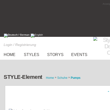
Anzeig
Login / Registrierung
HOME
STYLES
STORYS
EVENTS
STYLE-Element
»
»
Home
Schuhe
Pumps
«
Pumps