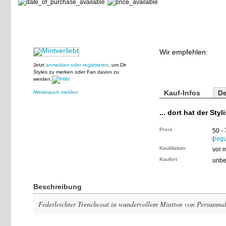
Wir empfehlen:
Jetzt
anmelden oder registrieren
, um Dir
Styles zu merken oder Fan davon zu
werden.
Kauf-Infos
De
Missbrauch melden
... dort hat der Styl
Preis
50 -
(
regu
Kaufdatum
vor 
Kaufort
unbe
Beschreibung
Federleichter Trenchcoat in wundervollem Mintton von Persunmal