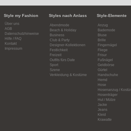
Style my Fashion
Styles nach Anlass
Style-Elemente
Über uns
Abendmode
Anzug
AGB
Beach & Holiday
Bademode
Datenschutzhinweise
Business
Bluse
Hilfe / FAQ
Club & Party
Brille
Kontakt
Designer-Kollektionen
Fingernägel
Impressum
Festlichkeit
Fliege
Freizeit
Frisur
Outfits fürs Date
Fußnägel
Sport
Geldbörse
Szene
Gürtel
Verkleidung & Kostüme
Handschuhe
Hemd
Hose
Hosenanzug / Kostü
Hosenträger
Hut / Mütze
Jacke
Jeans
Kleid
Krawatte