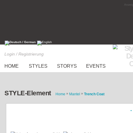
Anzeig
Login / Registrierung
HOME
STYLES
STORYS
EVENTS
STYLE-Element
»
»
Home
Mantel
Trench Coat
«
Mintfarbener Trenchcoat