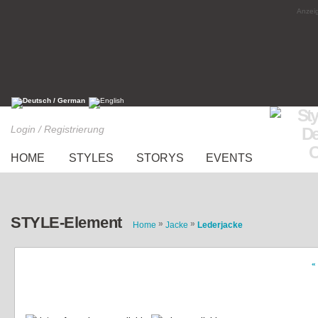
Anzeig
Login / Registrierung
HOME
STYLES
STORYS
EVENTS
STYLE-Element
»
»
Home
Jacke
Lederjacke
«
Schwarze Lederjacke mit silbernen Details