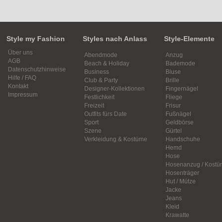
Style my Fashion
Styles nach Anlass
Style-Elemente
Über uns
Abendmode
Anzug
AGB
Beach & Holiday
Bademode
Datenschutzhinweise
Business
Bluse
Hilfe / FAQ
Club & Party
Brille
Kontakt
Designer-Kollektionen
Fingernägel
Impressum
Festlichkeit
Fliege
Freizeit
Frisur
Outfits fürs Date
Fußnägel
Sport
Geldbörse
Szene
Gürtel
Verkleidung & Kostüme
Handschuhe
Hemd
Hose
Hosenanzug / Kostü
Hosenträger
Hut / Mütze
Jacke
Jeans
Kleid
Krawatte