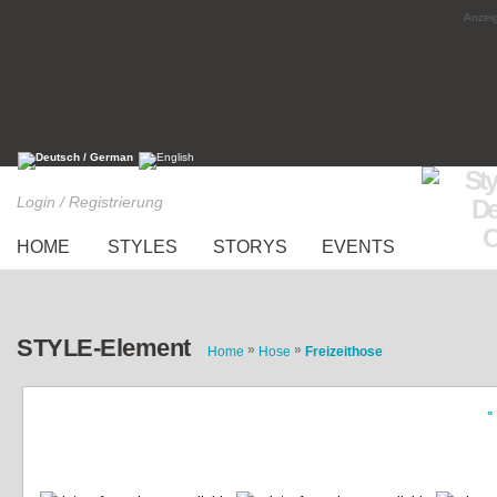
Anzeig
Login / Registrierung
HOME
STYLES
STORYS
EVENTS
STYLE-Element
»
»
Home
Hose
Freizeithose
«
grau-weiße Jogginghose mit goldenem
Glitzerdetail