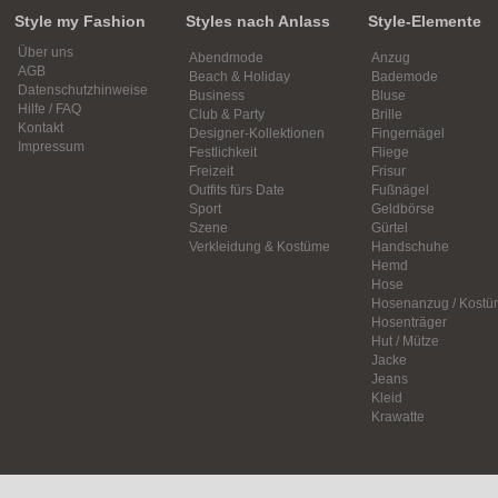
Style my Fashion
Styles nach Anlass
Style-Elemente
Über uns
Abendmode
Anzug
AGB
Beach & Holiday
Bademode
Datenschutzhinweise
Business
Bluse
Hilfe / FAQ
Club & Party
Brille
Kontakt
Designer-Kollektionen
Fingernägel
Impressum
Festlichkeit
Fliege
Freizeit
Frisur
Outfits fürs Date
Fußnägel
Sport
Geldbörse
Szene
Gürtel
Verkleidung & Kostüme
Handschuhe
Hemd
Hose
Hosenanzug / Kostü
Hosenträger
Hut / Mütze
Jacke
Jeans
Kleid
Krawatte