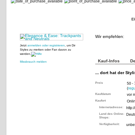
E
Wir empfehlen:
Jetzt
anmelden oder registrieren
, um Dir
Styles zu merken oder Fan davon zu
werden.
Kauf-Infos
De
Missbrauch melden
... dort hat der Styl
Preis
50 -
(
regu
Kaufdatum
vor 
Kaufort
Onli
Internetadresse:
http:
Land des Online-
Deut
Shops:
Verfügbarkeit:
unbe