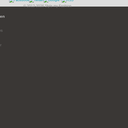
© 2012-2026 Style my Fashion
ien
es
r