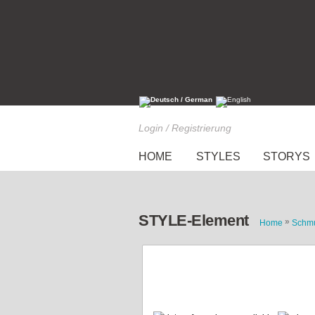
Login / Registrierung
HOME
STYLES
STORYS
STYLE-Element
»
Home
Schm
Perlen Armband