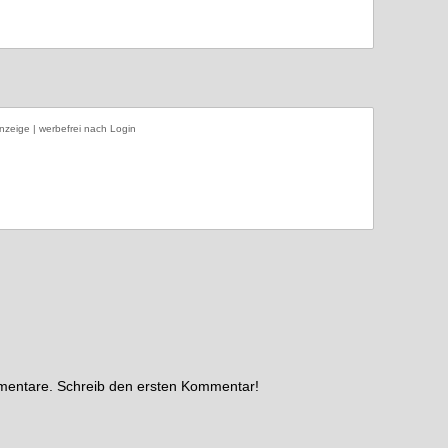
nzeige | werbefrei nach Login
mmentare. Schreib den ersten Kommentar!