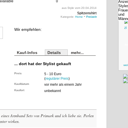
0
aus Style vom 20.04.2014
Spitzenshirt
»
Kategorie:
Home
Freizeit
Wir empfehlen:
zu
Kauf-Infos
Details
mehr...
... dort hat der Stylist gekauft
wei
Preis
5 - 10 Euro
(
regulärer Preis
)
Kaufdatum
vor mehr als einem Jahr
Kaufort
unbekannt
eines Armband Sets von Primark und ich liebe sie. Perlen
anter wirken.