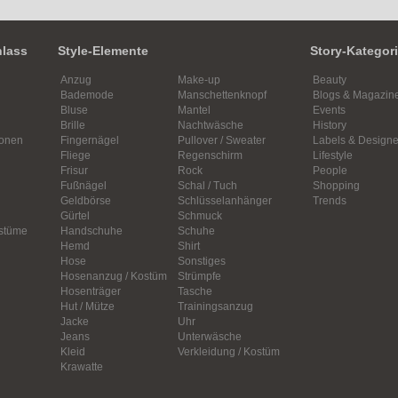
nlass
Style-Elemente
Story-Kategor
Anzug
Make-up
Beauty
Bademode
Manschettenknopf
Blogs & Magazin
Bluse
Mantel
Events
Brille
Nachtwäsche
History
ionen
Fingernägel
Pullover / Sweater
Labels & Designe
Fliege
Regenschirm
Lifestyle
Frisur
Rock
People
Fußnägel
Schal / Tuch
Shopping
Geldbörse
Schlüsselanhänger
Trends
Gürtel
Schmuck
ostüme
Handschuhe
Schuhe
Hemd
Shirt
Hose
Sonstiges
Hosenanzug / Kostüm
Strümpfe
Hosenträger
Tasche
Hut / Mütze
Trainingsanzug
Jacke
Uhr
Jeans
Unterwäsche
Kleid
Verkleidung / Kostüm
Krawatte