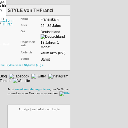
STYLE von
THFranzi
Name
Franziska F.
Alter
25 - 35 Jahre
Ort
Deutschland
Registriert
13 Jahren 1
m Profil
seit
Monat
Aktivität
kaum aktiv (0%)
Status
Stylist
tere Styles dieses Stylisten (22) »
Jetzt
anmelden oder registrieren
, um Dir Nutzer
zu merken oder Fan davon zu werden.
Anzeige | werbefrei nach Login