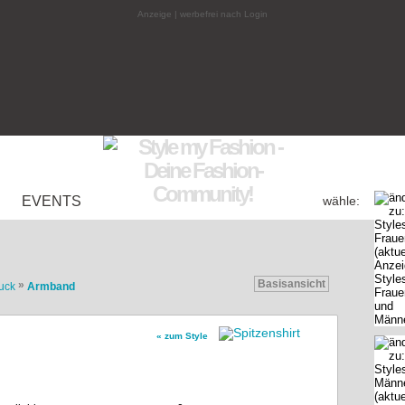
Anzeige | werbefrei nach Login
EVENTS
wähle:
Basisansicht
»
uck
Armband
« zum Style