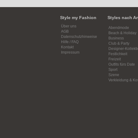
Style my Fashion
Styles nach A
Über uns
Abendmode
AGB
Beach & Holiday
Datenschutzhinweise
Business
Hilfe / FAQ
Club & Party
Kontakt
Designer-Kollekt
Impressum
Festlichkeit
Freizeit
Outfits fürs Date
Sport
Szene
Verkleidung & K