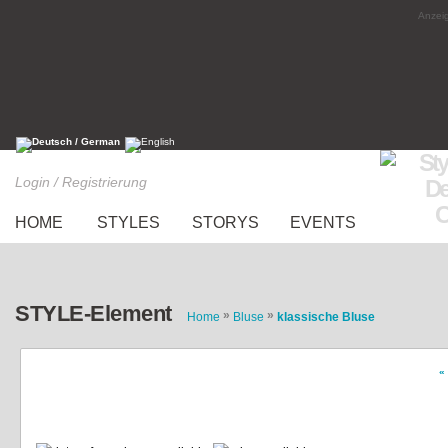
Anzeig
Login / Registrierung
HOME
STYLES
STORYS
EVENTS
STYLE-Element
»
»
Home
Bluse
klassische Bluse
«
Weiße Bluse mit schwarzen Punkten