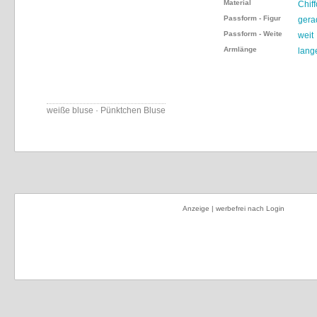
Material
Chif
Passform - Figur
gera
Passform - Weite
weit
Armlänge
lang
weiße bluse · Pünktchen Bluse
Anzeige | werbefrei nach Login