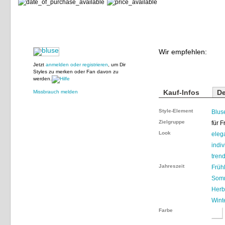
Wir empfehlen:
Jetzt
anmelden oder registrieren
, um Dir
Styles zu merken oder Fan davon zu
werden.
Kauf-Infos
De
Missbrauch melden
Style-Element
Blus
Zielgruppe
für 
Look
eleg
indiv
tren
Jahreszeit
Früh
Som
Herb
Wint
Farbe