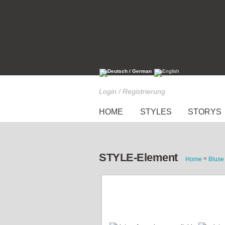
Login / Registrierung
HOME
STYLES
STORYS
STYLE-Element
»
Home
Bluse
Ärmelloses Satin-Blusent