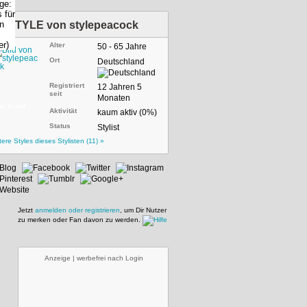
STYLE von
stylepeacock
Alter
50 - 65 Jahre
Ort
Deutschland
Registriert
12 Jahren 5
seit
Monaten
m Profil
Aktivität
kaum aktiv (0%)
Status
Stylist
tere Styles dieses Stylisten (11) »
Jetzt
anmelden oder registrieren
, um Dir Nutzer
zu merken oder Fan davon zu werden.
Anzeige | werbefrei nach Login