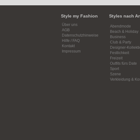
Style my Fashion
Styles nach A
Über uns
Abendmode
AGB
Beach & Holiday
Datenschutzhinweise
Business
Hilfe / FAQ
Club & Party
Kontakt
Designer-Kollekt
Impressum
Festlichkeit
Freizeit
Outfits fürs Date
Sport
Szene
Verkleidung & K