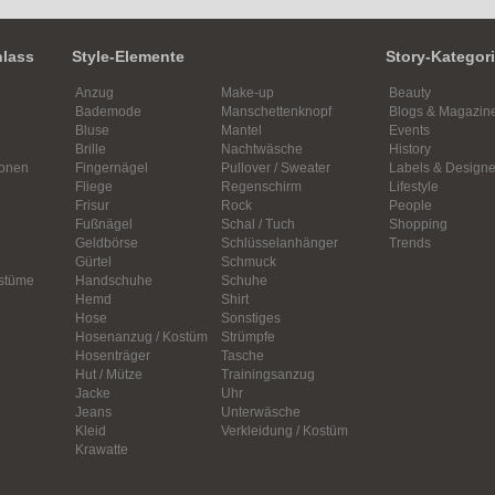
nlass
Style-Elemente
Story-Kategor
Anzug
Make-up
Beauty
Bademode
Manschettenknopf
Blogs & Magazin
Bluse
Mantel
Events
Brille
Nachtwäsche
History
ionen
Fingernägel
Pullover / Sweater
Labels & Designe
Fliege
Regenschirm
Lifestyle
Frisur
Rock
People
Fußnägel
Schal / Tuch
Shopping
Geldbörse
Schlüsselanhänger
Trends
Gürtel
Schmuck
ostüme
Handschuhe
Schuhe
Hemd
Shirt
Hose
Sonstiges
Hosenanzug / Kostüm
Strümpfe
Hosenträger
Tasche
Hut / Mütze
Trainingsanzug
Jacke
Uhr
Jeans
Unterwäsche
Kleid
Verkleidung / Kostüm
Krawatte