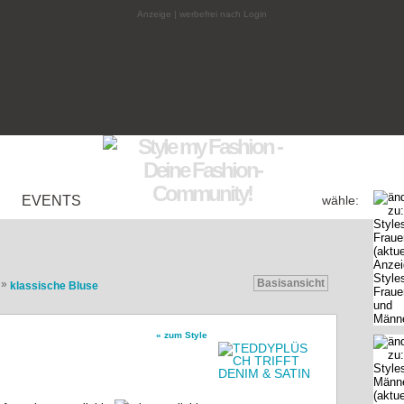
Anzeige | werbefrei nach Login
EVENTS
wähle:
Basisansicht
»
klassische Bluse
« zum Style
op in Altrosé