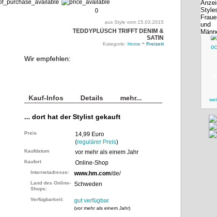
0
aus Style vom 15.03.2015
TEDDYPLÜSCH TRIFFT DENIM &
SATIN
»
Kategorie:
Home
Freizeit
Wir empfehlen:
zu
Kauf-Infos
Details
mehr...
wei
... dort hat der Stylist gekauft
Preis
14,99 Euro
(
regulärer Preis
)
Kaufdatum
vor mehr als einem Jahr
Kaufort
Online-Shop
Internetadresse:
www.hm.com
/de/
Land des Online-
Schweden
Shops:
Verfügbarkeit:
gut verfügbar
(
vor mehr als einem Jahr
)