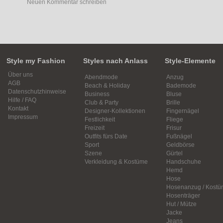
Neuen Kommentar schreiben
Style my Fashion
Styles nach Anlass
Style-Elemente
Über uns
Abendmode
Anzug
AGB
Beach & Holiday
Bademode
Datenschutzhinweise
Business
Bluse
Hilfe / FAQ
Club & Party
Brille
Kontakt
Designer-Kollektionen
Fingernägel
Impressum
Festlichkeit
Fliege
Freizeit
Frisur
Outfits fürs Date
Fußnägel
Sport
Geldbörse
Szene
Gürtel
Verkleidung & Kostüme
Handschuhe
Hemd
Hose
Hosenanzug / Kostü
Hosenträger
Hut / Mütze
Jacke
Jeans