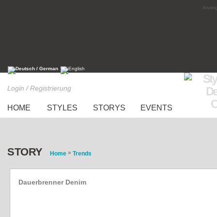
Anzeig
Login / Registrierung
HOME
STYLES
STORYS
EVENTS
STORY
»
Home
Trends
Dauerbrenner Denim
Jeans-Trends für den Sommer 2014