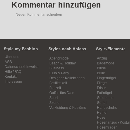
Kommentar hinzufügen
Neuen Kommentar schreiben
Style my Fashion
Styles nach Anlass
Style-Elemente
Über uns
Abendmode
Anzug
AGB
Beach & Holiday
Bademode
Datenschutzhinweise
Business
Bluse
Hilfe / FAQ
Club & Party
Brille
Kontakt
Designer-Kollektionen
Fingernägel
Impressum
Festlichkeit
Fliege
Freizeit
Frisur
Outfits fürs Date
Fußnägel
Sport
Geldbörse
Szene
Gürtel
Verkleidung & Kostüme
Handschuhe
Hemd
Hose
Hosenanzug / Kostü
Hosenträger