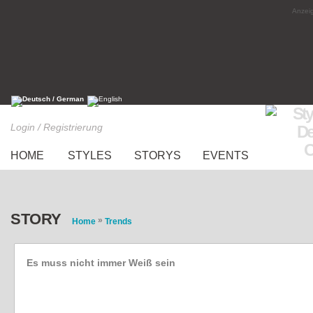
Anzeig
Login / Registrierung
HOME
STYLES
STORYS
EVENTS
STORY
»
Home
Trends
Es muss nicht immer Weiß sein
Brautkleider mal anders: Farbenfroh vor den 