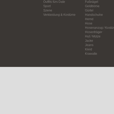
Outfits fürs Date
Fußnägel
Sport
Geldbörse
Szene
Gürtel
Verkleidung & Kostüme
Handschuhe
Hemd
Hose
Hosenanzug / Kostü
Hosenträger
Hut / Mütze
Jacke
Jeans
Kleid
Krawatte