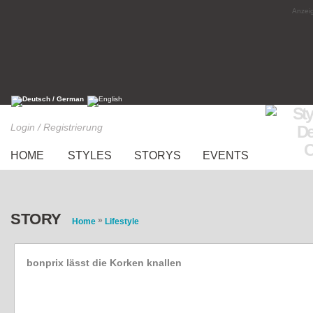
Anzeig
Login / Registrierung
HOME
STYLES
STORYS
EVENTS
STORY
»
Home
Lifestyle
bonprix lässt die Korken knallen
Plötzlich 30: Die Sache mit dem Älterwerden