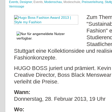
Events
,
Designer
, Events,
Modenschau
, Modeschule,
Preisverleihung
,
Stutt
Vernissage
Zum The
"Sustainab
Fashion" e
Studieren
Staatlich
Stuttgart eine Kollektionsidee und realisi
Fashionkonzepte.
HUGO BOSS juriert und prämiert. Kevin
Creative Director, Boss Black Menswear
verleiht die Preise.
Wann:
Donnerstag, 28. Februar 2013, 19 Uhr
Wo: