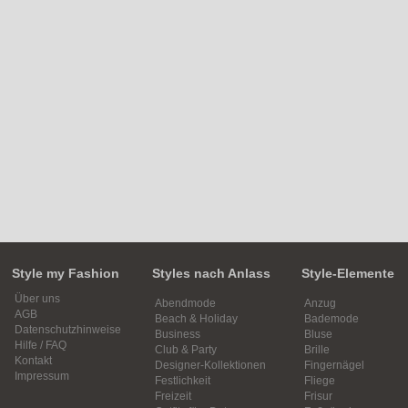
Style my Fashion
Styles nach Anlass
Style-Elemente
Über uns
Abendmode
Anzug
AGB
Beach & Holiday
Bademode
Datenschutzhinweise
Business
Bluse
Hilfe / FAQ
Club & Party
Brille
Kontakt
Designer-Kollektionen
Fingernägel
Impressum
Festlichkeit
Fliege
Freizeit
Frisur