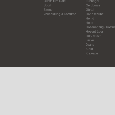
Outfits fürs Date
Fußnägel
Sport
Geldbörse
Szene
Gürtel
Verkleidung & Kostüme
Handschuhe
Hemd
Hose
Hosenanzug / Kostü
Hosenträger
Hut / Mütze
Jacke
Jeans
Kleid
Krawatte