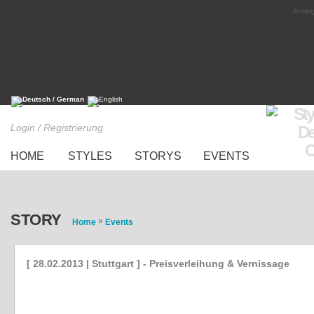
Anzeig
Login / Registrierung
HOME
STYLES
STORYS
EVENTS
STORY
»
Home
Events
[ 28.02.2013 | Stuttgart ] - Preisverleihung & Vernissage
Hugo Boss Fashion Award 2013