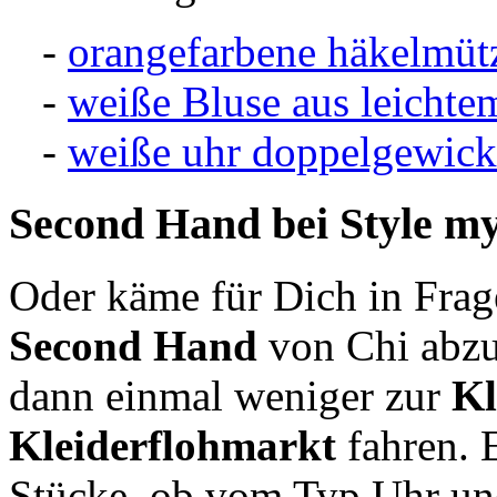
-
orangefarbene häkelmüt
-
weiße Bluse aus leichte
-
weiße uhr doppelgewick
Second Hand
bei Style m
Oder käme für Dich in Frag
Second Hand
von Chi abzu
dann einmal weniger zur
Kl
Kleiderflohmarkt
fahren. 
Stücke, ob vom Typ Uhr und