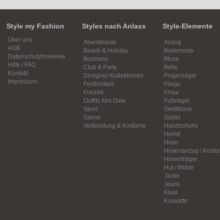
Style my Fashion
Styles nach Anlass
Style-Elemente
Über uns
Abendmode
Anzug
AGB
Beach & Holiday
Bademode
Datenschutzhinweise
Business
Bluse
Hilfe / FAQ
Club & Party
Brille
Kontakt
Designer-Kollektionen
Fingernägel
Impressum
Festlichkeit
Fliege
Freizeit
Frisur
Outfits fürs Date
Fußnägel
Sport
Geldbörse
Szene
Gürtel
Verkleidung & Kostüme
Handschuhe
Hemd
Hose
Hosenanzug / Kostü
Hosenträger
Hut / Mütze
Jacke
Jeans
Kleid
Krawatte