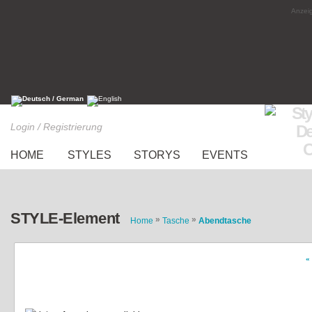
Anzeig
Login / Registrierung
HOME
STYLES
STORYS
EVENTS
STYLE-Element
»
»
Home
Tasche
Abendtasche
«
clutch