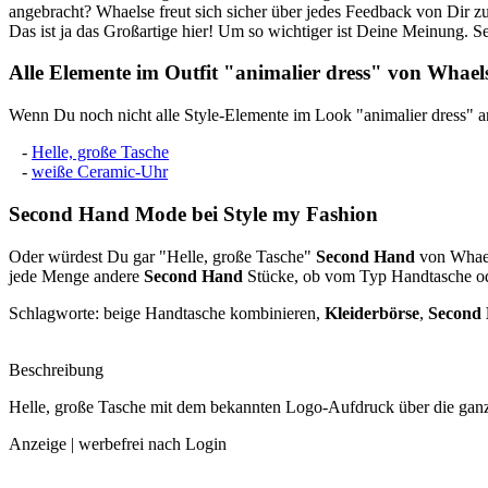
angebracht? Whaelse freut sich sicher über jedes Feedback von Dir z
Das ist ja das Großartige hier! Um so wichtiger ist Deine Meinung. Se
Alle Elemente im Outfit "animalier dress" von Whael
Wenn Du noch nicht alle Style-Elemente im Look "animalier dress" an
-
Helle, große Tasche
-
weiße Ceramic-Uhr
Second Hand
Mode bei Style my Fashion
Oder würdest Du gar "Helle, große Tasche"
Second Hand
von Whael
jede Menge andere
Second Hand
Stücke, ob vom Typ Handtasche ode
Schlagworte: beige Handtasche kombinieren,
Kleiderbörse
,
Second
Beschreibung
Helle, große Tasche mit dem bekannten Logo-Aufdruck über die gan
Anzeige | werbefrei nach Login