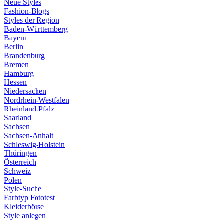
Neue Styles
Fashion-Blogs
Styles der Region
Baden-Württemberg
Bayern
Berlin
Brandenburg
Bremen
Hamburg
Hessen
Niedersachen
Nordrhein-Westfalen
Rheinland-Pfalz
Saarland
Sachsen
Sachsen-Anhalt
Schleswig-Holstein
Thüringen
Österreich
Schweiz
Polen
Style-Suche
Farbtyp Fototest
Kleiderbörse
Style anlegen