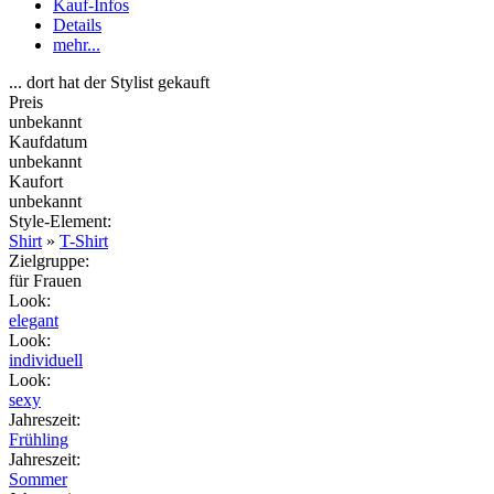
Kauf-Infos
Details
mehr...
... dort hat der Stylist gekauft
Preis
unbekannt
Kaufdatum
unbekannt
Kaufort
unbekannt
Style-Element
:
Shirt
»
T-Shirt
Zielgruppe
:
für Frauen
Look
:
elegant
Look
:
individuell
Look
:
sexy
Jahreszeit
:
Frühling
Jahreszeit
:
Sommer