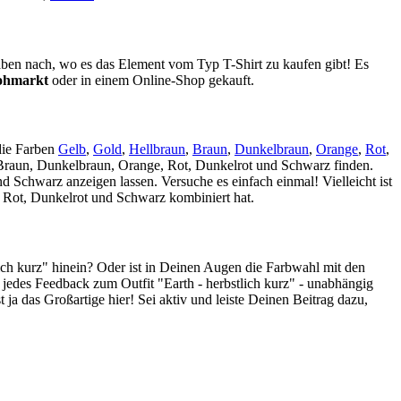
en nach, wo es das Element vom Typ T-Shirt zu kaufen gibt! Es
lohmarkt
oder in einem Online-Shop gekauft.
die Farben
Gelb
,
Gold
,
Hellbraun
,
Braun
,
Dunkelbraun
,
Orange
,
Rot
,
 Braun, Dunkelbraun, Orange, Rot, Dunkelrot und Schwarz finden.
d Schwarz anzeigen lassen. Versuche es einfach einmal! Vielleicht ist
 Rot, Dunkelrot und Schwarz kombiniert hat.
lich kurz" hinein? Oder ist in Deinen Augen die Farbwahl mit den
jedes Feedback zum Outfit "Earth - herbstlich kurz" - unabhängig
ja das Großartige hier! Sei aktiv und leiste Deinen Beitrag dazu,