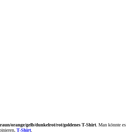
aun/orange/gelb/dunkelrot/rot/goldenes T-Shirt
. Man könnte es
binieren,
T-Shirt
.