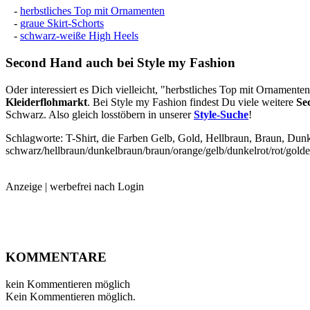
-
herbstliches Top mit Ornamenten
-
graue Skirt-Schorts
-
schwarz-weiße High Heels
Second Hand
auch bei Style my Fashion
Oder interessiert es Dich vielleicht, "herbstliches Top mit Ornament
Kleiderflohmarkt
. Bei Style my Fashion findest Du viele weitere
Se
Schwarz. Also gleich losstöbern in unserer
Style-Suche
!
Schlagworte: T-Shirt, die Farben Gelb, Gold, Hellbraun, Braun, Du
schwarz/hellbraun/dunkelbraun/braun/orange/gelb/dunkelrot/rot/gold
Anzeige | werbefrei nach Login
KOMMENTARE
kein Kommentieren möglich
Kein Kommentieren möglich.