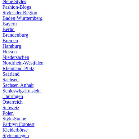
Neue Styles
Fashion-Blogs
Styles der Region
Baden-Württemberg
Bayern
Berlin
Brandenburg
Bremen
Hamburg
Hessen
Niedersachen
Nordrhein-Westfalen
Rheinland-Pfalz
Saarland
Sachsen
Sachsen-Anhalt
Schleswig-Holstein
Thüringen
Österreich
Schweiz
Polen
Style-Suche
Farbtyp Fototest
Kleiderbörse
Style anlegen