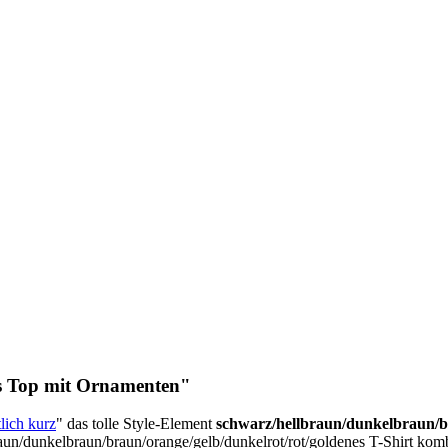
es Top mit Ornamenten"
tlich kurz
" das tolle Style-Element
schwarz/hellbraun/dunkelbraun/br
raun/dunkelbraun/braun/orange/gelb/dunkelrot/rot/goldenes T-Shirt kom