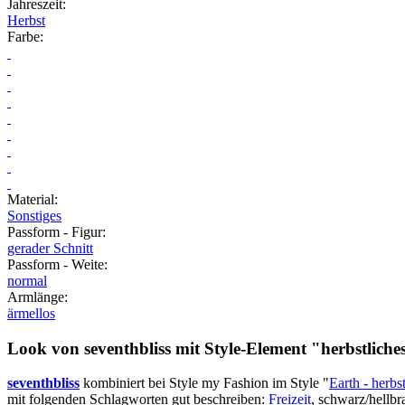
Jahreszeit
:
Herbst
Farbe
:
Material
:
Sonstiges
Passform - Figur
:
gerader Schnitt
Passform - Weite
:
normal
Armlänge
:
ärmellos
Look von seventhbliss mit Style-Element
"herbstlich
seventhbliss
kombiniert bei Style my Fashion im Style "
Earth - herbs
mit folgenden Schlagworten gut beschreiben:
Freizeit
, schwarz/hellb