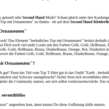
neu gekauft oder
Second Hand
Mode? Schaut gleich unter den Kaufangab
es Top mit Ornamenten" zu finden - ob auf dem
Second Hand
Kleiderf
t Ornamenten"
 Look! Das Element "herbstliches Top mit Ornamenten" besitzt deshalb 
ässt Dich noch viel mehr Looks mit den Farben Gelb, Gold, Hellbraun,
 Gelb, Gold, Hellbraun, Braun, Dunkelbraun, Orange, Rot, Dunkelrot un
 sowie die Farben Gelb, Gold, Hellbraun, Braun, Dunkelbraun, Orange,
 mit Ornamenten"?
gut? Passt das Teil vom Typ T-Shirt gut in das Outfit "Earth - herbst
elrot und Schwarz unangebracht? Sicher freut sich seventhbliss über 
eder die Community nutzen, um sich selbst weiterzuentwickeln. Das ist 
 seventhbliss
kurz" angesehen hast, dann kannst Du diese Auflistung dafür nutzen: