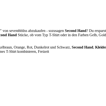
en" von seventhbliss abzukaufen - sozusagen
Second Hand
? Du erspars
cond Hand
Stücke, ob vom Typ T-Shirt oder in den Farben Gelb, Gold
nkelbraun, Orange, Rot, Dunkelrot und Schwarz,
Second Hand
,
Kleide
enes T-Shirt kombinieren,
Freizeit