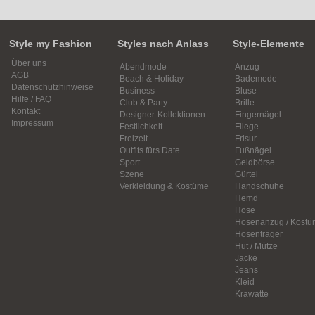
Style my Fashion
Styles nach Anlass
Style-Elemente
Über uns
Abendmode
Anzug
AGB
Beach & Holiday
Bademode
Datenschutzhinweise
Business
Bluse
Hilfe / FAQ
Club & Party
Brille
Kontakt
Designer-Kollektionen
Fingernägel
Impressum
Festlichkeit
Fliege
Freizeit
Frisur
Outfits fürs Date
Fußnägel
Sport
Geldbörse
Szene
Gürtel
Verkleidung & Kostüme
Handschuhe
Hemd
Hose
Hosenanzug / Kostü
Hosenträger
Hut / Mütze
Jacke
Jeans
Kleid
Krawatte