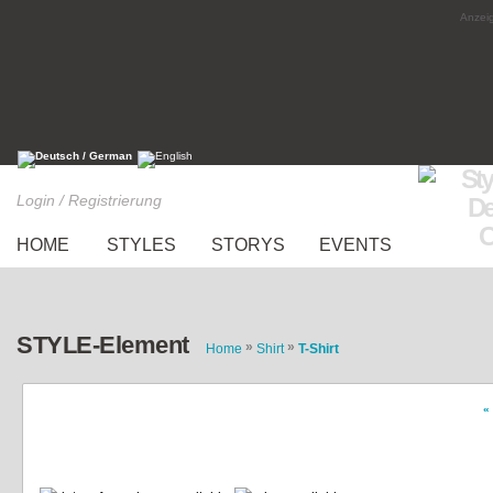
Anzeig
Login / Registrierung
HOME
STYLES
STORYS
EVENTS
STYLE-Element
»
»
Home
Shirt
T-Shirt
«
T-shirt