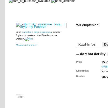
Wir empfehlen:
Jetzt
anmelden oder registrieren
, um Dir
Styles zu merken oder Fan davon zu
werden.
Kauf-Infos
De
Missbrauch melden
... dort hat der Styl
Preis
15 -
(
regu
Kaufdatum
vor 
Kaufort
unbe
T-Shirt