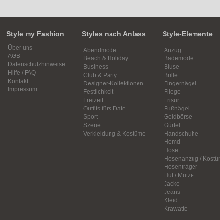
Style my Fashion
Styles nach Anlass
Style-Elemente
Über uns
Abendmode
Anzug
AGB
Beach & Holiday
Bademode
Datenschutzhinweise
Business
Bluse
Hilfe / FAQ
Club & Party
Brille
Kontakt
Designer-Kollektionen
Fingernägel
Impressum
Festlichkeit
Fliege
Freizeit
Frisur
Outfits fürs Date
Fußnägel
Sport
Geldbörse
Szene
Gürtel
Verkleidung & Kostüme
Handschuhe
Hemd
Hose
Hosenanzug / Kostü
Hosenträger
Hut / Mütze
Jacke
Jeans
Kleid
Krawatte