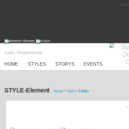
Anzeig
Login / Registrierung
HOME
STYLES
STORYS
EVENTS
STYLE-Element
»
»
Home
Shirt
T-Shirt
«
Print Top