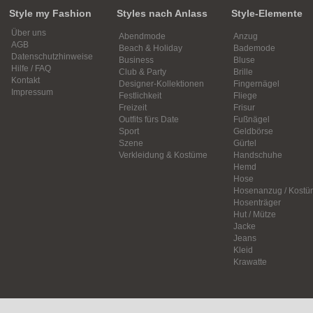
Style my Fashion
Styles nach Anlass
Style-Elemente
Über uns
Abendmode
Anzug
AGB
Beach & Holiday
Bademode
Datenschutzhinweise
Business
Bluse
Hilfe / FAQ
Club & Party
Brille
Kontakt
Designer-Kollektionen
Fingernägel
Impressum
Festlichkeit
Fliege
Freizeit
Frisur
Outfits fürs Date
Fußnägel
Sport
Geldbörse
Szene
Gürtel
Verkleidung & Kostüme
Handschuhe
Hemd
Hose
Hosenanzug / Kostü
Hosenträger
Hut / Mütze
Jacke
Jeans
Kleid
Krawatte