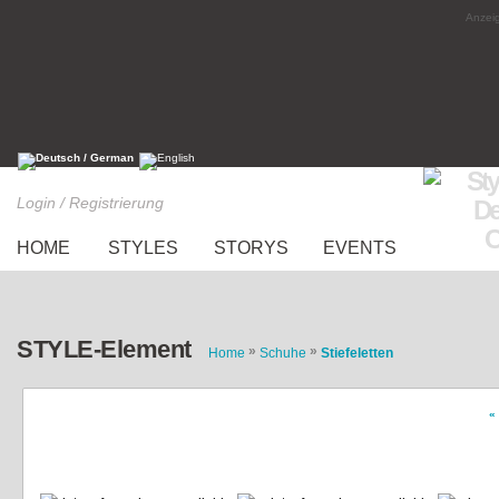
Anzeig
Login / Registrierung
HOME
STYLES
STORYS
EVENTS
STYLE-Element
»
»
Home
Schuhe
Stiefeletten
«
studded boots