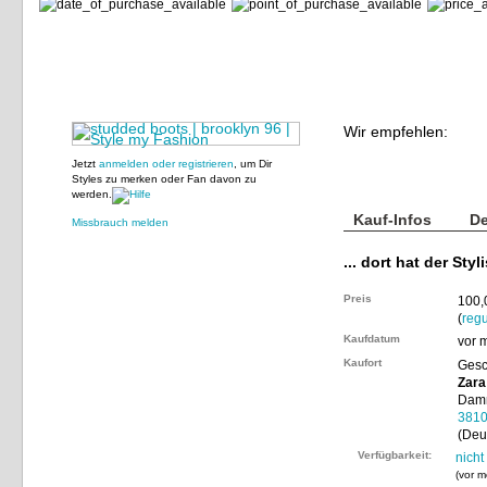
Wir empfehlen:
Jetzt
anmelden oder registrieren
, um Dir
Styles zu merken oder Fan davon zu
werden.
Kauf-Infos
De
Missbrauch melden
... dort hat der Styl
Preis
100,
(
regu
Kaufdatum
vor 
Kaufort
Gesc
Zara
Dam
381
(Deu
Verfügbarkeit:
nicht
(
vor m