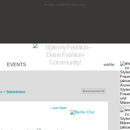
Anzeige | werbefrei nach Login
EVENTS
wähle:
Basisansicht
»
he
Stiefeletten
« zum Style