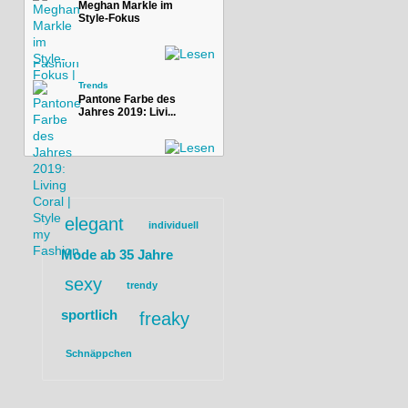
Meghan Markle im
Style-Fokus
Trends
Pantone Farbe des
Jahres 2019: Livi...
elegant
individuell
Mode ab 35 Jahre
sexy
trendy
sportlich
freaky
Schnäppchen