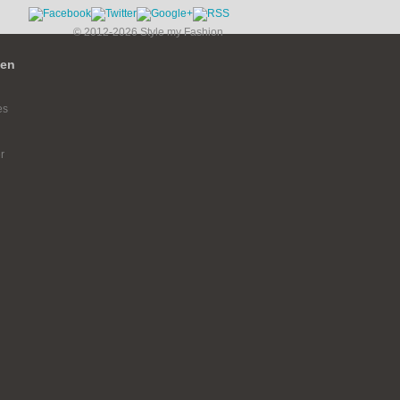
© 2012-2026 Style my Fashion
ien
es
r