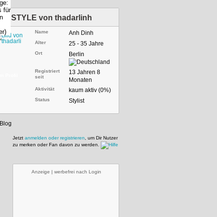
STYLE von
thadarlinh
Name
Anh Dinh
Alter
25 - 35 Jahre
Ort
Berlin
Registriert
13 Jahren 8
m Profil
seit
Monaten
Aktivität
kaum aktiv (0%)
Status
Stylist
Jetzt
anmelden oder registrieren
, um Dir Nutzer
zu merken oder Fan davon zu werden.
Anzeige | werbefrei nach Login