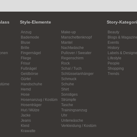
nlass
Style-Elemente
Story-Kategor
Anzug
Make-up
Beauty
Bademode
Manschettenknopf
Blogs & Magazin
Bluse
Mantel
Events
Brille
Nachtwäsche
History
ionen
Fingernägel
Pullover / Sweater
Labels & Designe
Fliege
Regenschirm
Lifestyle
Frisur
Rock
People
Fußnägel
Schal / Tuch
Shopping
Geldbörse
Schlüsselanhänger
Trends
Gürtel
Schmuck
ostüme
Handschuhe
Schuhe
Hemd
Shirt
Hose
Sonstiges
Hosenanzug / Kostüm
Strümpfe
Hosenträger
Tasche
Hut / Mütze
Trainingsanzug
Jacke
Uhr
Jeans
Unterwäsche
Kleid
Verkleidung / Kostüm
Krawatte