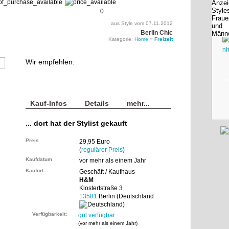
0
aus Style vom 07.11.2012
Berlin Chic
»
Kategorie:
Home
Freizeit
Wir empfehlen:
zu
Kauf-Infos
Details
mehr...
... dort hat der Stylist gekauft
Preis
29,95 Euro
(
regulärer Preis
)
Kaufdatum
vor mehr als einem Jahr
Kaufort
Geschäft / Kaufhaus
H&M
Klostertstraße 3
13581
Berlin (Deutschland
)
Verfügbarkeit:
gut verfügbar
(
vor mehr als einem Jahr
)