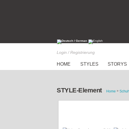
Login / Registrierung
HOME
STYLES
STORYS
STYLE-Element
»
Home
Schu
Weinrote Ankle Boots