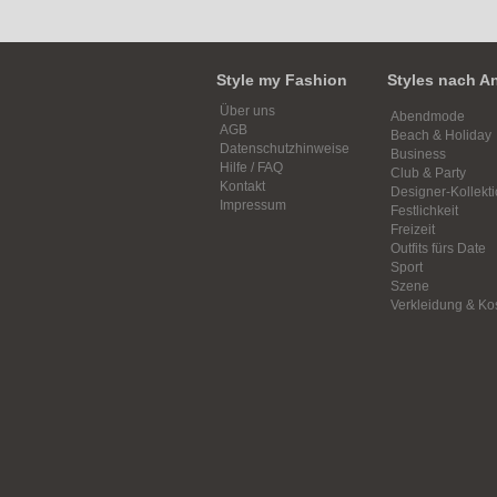
Style my Fashion
Styles nach A
Über uns
Abendmode
AGB
Beach & Holiday
Datenschutzhinweise
Business
Hilfe / FAQ
Club & Party
Kontakt
Designer-Kollekt
Impressum
Festlichkeit
Freizeit
Outfits fürs Date
Sport
Szene
Verkleidung & K