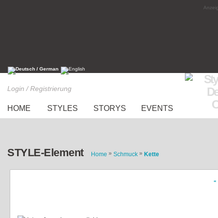
Anzeig
Login / Registrierung
HOME
STYLES
STORYS
EVENTS
STYLE-Element
»
»
Home
Schmuck
Kette
«
orange schmuck set