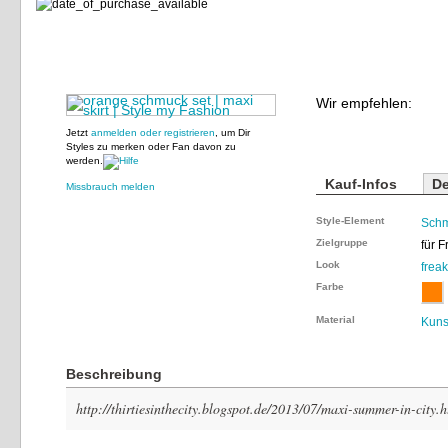
Wir empfehlen:
Jetzt
anmelden oder registrieren
, um Dir
Styles zu merken oder Fan davon zu
werden.
Kauf-Infos
De
Missbrauch melden
Style-Element
Sch
Zielgruppe
für 
Look
frea
Farbe
Material
Kunst
Beschreibung
http://thirtiesinthecity.blogspot.de/2013/07/maxi-summer-in-city.