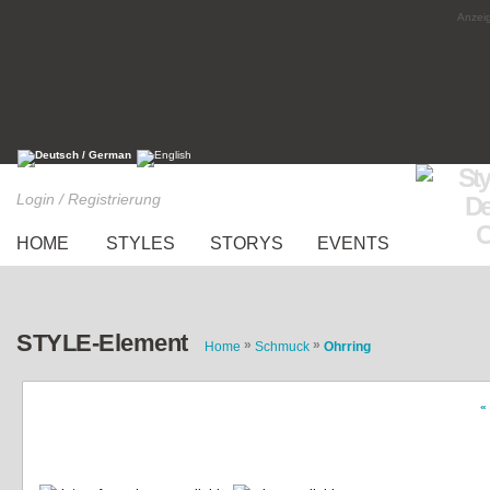
Anzeig
Login / Registrierung
HOME
STYLES
STORYS
EVENTS
STYLE-Element
»
»
Home
Schmuck
Ohrring
«
on the roof