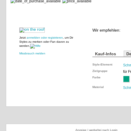
Wir empfehlen:
Jetzt
anmelden oder registrieren
, um Dir
Styles zu merken oder Fan davon zu
werden.
Kauf-Infos
De
Missbrauch melden
Style-Element
Sch
Zielgruppe
für 
Farbe
Material
Schm
Anzeige | werbefrei nach Login