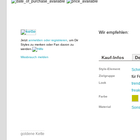
Wir empfehlen:
Jetzt
anmelden oder registrieren
, um Dir
Styles zu merken oder Fan davon zu
werden.
Kauf-Infos
De
Missbrauch melden
Style-Element
Sch
Zielgruppe
für 
Look
tren
frea
Farbe
Material
Sons
goldene Kette