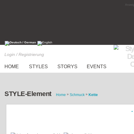
Anzeig
Login / Registrierung
HOME
STYLES
STORYS
EVENTS
STYLE-Element
»
»
Home
Schmuck
Kette
«
kette