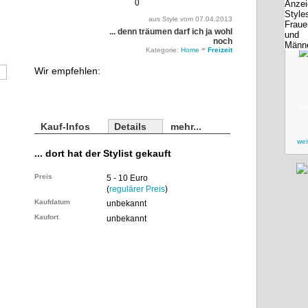
0
aus Style vom 07.04.2013
... denn träumen darf ich ja wohl
noch
»
Kategorie:
Home
Freizeit
Wir empfehlen:
zu
Kauf-Infos
Details
mehr...
wei
... dort hat der Stylist gekauft
Preis
5 - 10 Euro
(
regulärer Preis
)
Kaufdatum
unbekannt
Kaufort
unbekannt