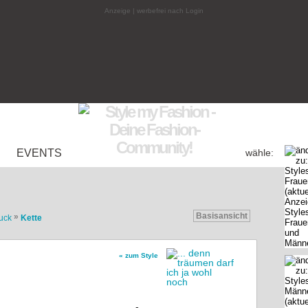
Anzeige | werbefrei nach Login
EVENTS
wähle:
Basisansicht
»
uck
Kette
« zum Style