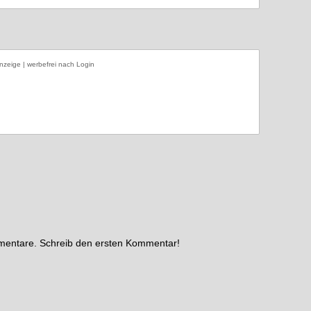
nzeige | werbefrei nach Login
mmentare. Schreib den ersten Kommentar!