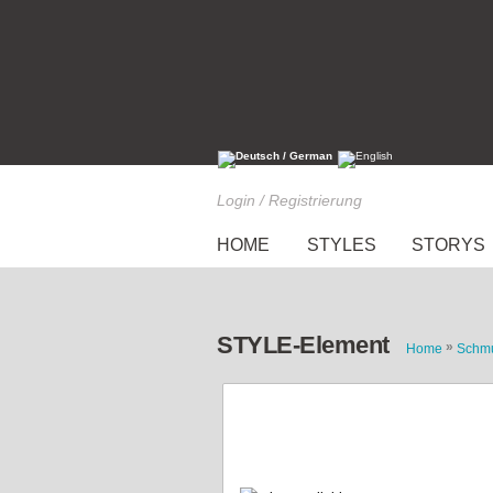
Login / Registrierung
HOME
STYLES
STORYS
STYLE-Element
»
Home
Schm
goldene Kette