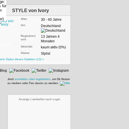
STYLE von
Ivory
Alter
30 - 40 Jahre
Ort
Deutschland
Registriert
13 Jahren 4
seit
Monaten
m Profil
Aktivität
kaum aktiv (0%)
Status
Stylist
tere Styles dieses Stylisten (13) »
Jetzt
anmelden oder registrieren
, um Dir Nutzer
zu merken oder Fan davon zu werden.
Anzeige | werbefrei nach Login