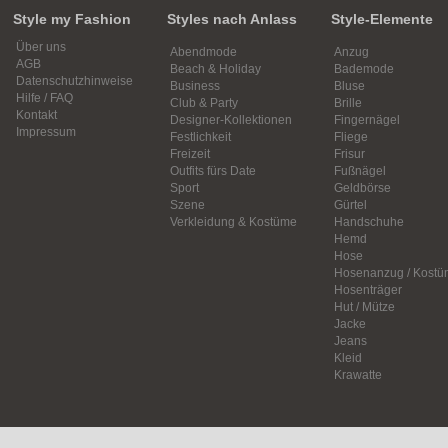
Style my Fashion
Styles nach Anlass
Style-Elemente
Über uns
Abendmode
Anzug
AGB
Beach & Holiday
Bademode
Datenschutzhinweise
Business
Bluse
Hilfe / FAQ
Club & Party
Brille
Kontakt
Designer-Kollektionen
Fingernägel
Impressum
Festlichkeit
Fliege
Freizeit
Frisur
Outfits fürs Date
Fußnägel
Sport
Geldbörse
Szene
Gürtel
Verkleidung & Kostüme
Handschuhe
Hemd
Hose
Hosenanzug / Kostü
Hosenträger
Hut / Mütze
Jacke
Jeans
Kleid
Krawatte