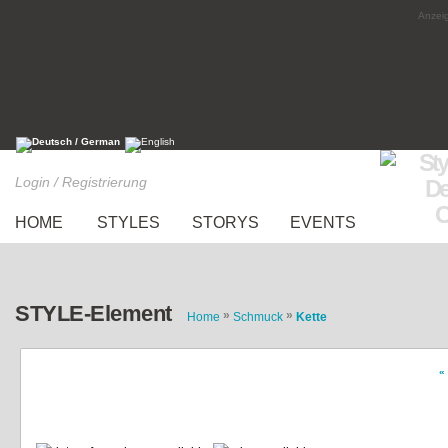
Anzeig
Login / Registrierung
HOME
STYLES
STORYS
EVENTS
STYLE-Element
»
»
Home
Schmuck
Kette
«
Statement Kette