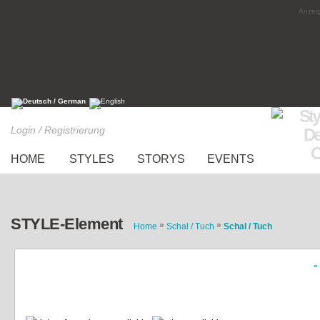
Anzeig
Login / Registrierung
HOME
STYLES
STORYS
EVENTS
STYLE-Element
»
»
Home
Schal / Tuch
Schal / Tuch
«
graubeiges weites tuch