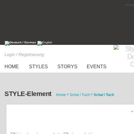
Anzeig
Login / Registrierung
HOME
STYLES
STORYS
EVENTS
STYLE-Element
»
»
Home
Schal / Tuch
Schal / Tuch
«
Schlauchschal