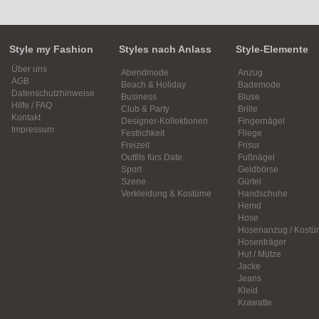
Style my Fashion
Styles nach Anlass
Style-Elemente
Über uns
Abendmode
Anzug
AGB
Beach & Holiday
Bademode
Datenschutzhinweise
Business
Bluse
Hilfe / FAQ
Club & Party
Brille
Kontakt
Designer-Kollektionen
Fingernägel
Impressum
Festlichkeit
Fliege
Freizeit
Frisur
Outfits fürs Date
Fußnägel
Sport
Geldbörse
Szene
Gürtel
Verkleidung & Kostüme
Handschuhe
Hemd
Hose
Hosenanzug / Kostü
Hosenträger
Hut / Mütze
Jacke
Jeans
Kleid
Krawatte