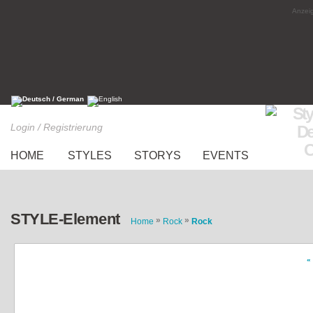
Anzeig
Login / Registrierung
HOME
STYLES
STORYS
EVENTS
STYLE-Element
»
»
Home
Rock
Rock
«
Samtrock