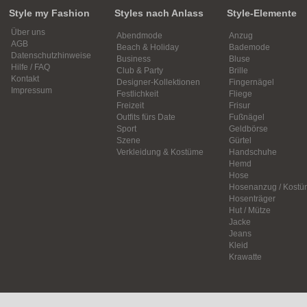
Style my Fashion
Styles nach Anlass
Style-Elemente
Über uns
Abendmode
Anzug
AGB
Beach & Holiday
Bademode
Datenschutzhinweise
Business
Bluse
Hilfe / FAQ
Club & Party
Brille
Kontakt
Designer-Kollektionen
Fingernägel
Impressum
Festlichkeit
Fliege
Freizeit
Frisur
Outfits fürs Date
Fußnägel
Sport
Geldbörse
Szene
Gürtel
Verkleidung & Kostüme
Handschuhe
Hemd
Hose
Hosenanzug / Kostü
Hosenträger
Hut / Mütze
Jacke
Jeans
Kleid
Krawatte