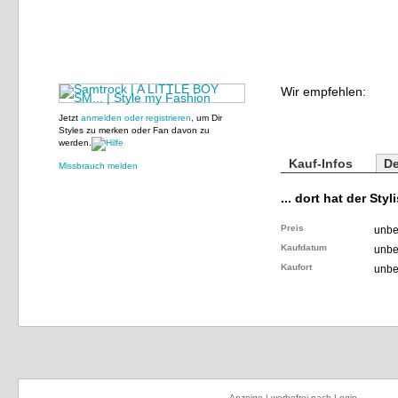
Wir empfehlen:
Jetzt
anmelden oder registrieren
, um Dir
Styles zu merken oder Fan davon zu
werden.
Kauf-Infos
De
Missbrauch melden
... dort hat der Styl
Preis
unbe
Kaufdatum
unbe
Kaufort
unbe
Anzeige | werbefrei nach Login