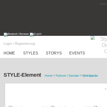
Anzeig
Login / Registrierung
HOME
STYLES
STORYS
EVENTS
STYLE-Element
»
»
Home
Pullover / Sweater
Strickjacke
«
Reindeer Cardigan