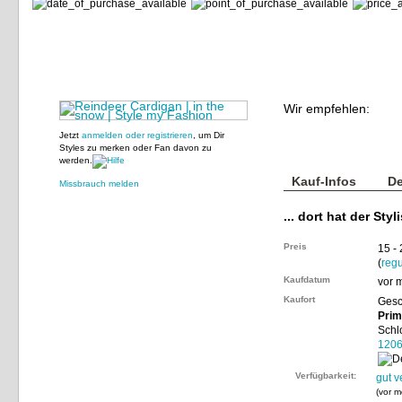
Wir empfehlen:
Jetzt
anmelden oder registrieren
, um Dir
Styles zu merken oder Fan davon zu
werden.
Kauf-Infos
De
Missbrauch melden
... dort hat der Styl
Preis
15 -
(
regu
Kaufdatum
vor 
Kaufort
Gesc
Prim
Schl
120
Verfügbarkeit:
gut v
(
vor m