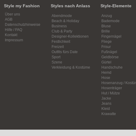
Style my Fashion
Styles nach Anlass
Style-Elemente
Über uns
Abendmode
Anzug
AGB
Beach & Holiday
Bademode
Datenschutzhinweise
Business
Bluse
Hilfe / FAQ
Club & Party
Brille
Kontakt
Designer-Kollektionen
Fingernägel
Impressum
Festlichkeit
Fliege
Freizeit
Frisur
Outfits fürs Date
Fußnägel
Sport
Geldbörse
Szene
Gürtel
Verkleidung & Kostüme
Handschuhe
Hemd
Hose
Hosenanzug / Kostü
Hosenträger
Hut / Mütze
Jacke
Jeans
Kleid
Krawatte