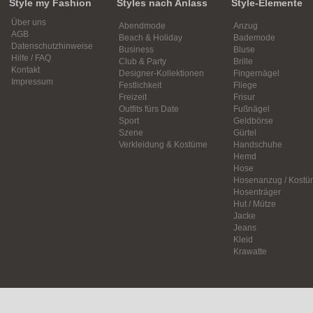
Style my Fashion
Styles nach Anlass
Style-Elemente
Über uns
Abendmode
Anzug
AGB
Beach & Holiday
Bademode
Datenschutzhinweise
Business
Bluse
Hilfe / FAQ
Club & Party
Brille
Kontakt
Designer-Kollektionen
Fingernägel
Impressum
Festlichkeit
Fliege
Freizeit
Frisur
Outfits fürs Date
Fußnägel
Sport
Geldbörse
Szene
Gürtel
Verkleidung & Kostüme
Handschuhe
Hemd
Hose
Hosenanzug / Kostü
Hosenträger
Hut / Mütze
Jacke
Jeans
Kleid
Krawatte