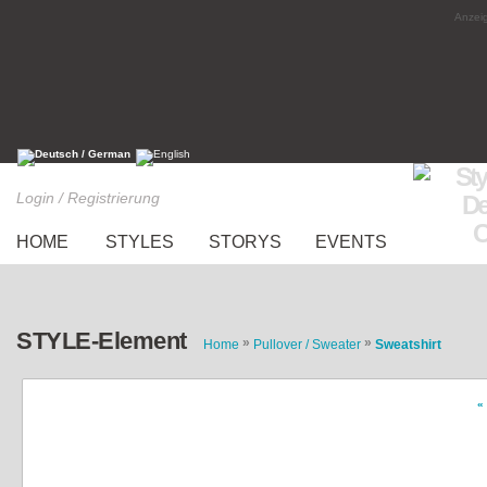
Anzeig
Login / Registrierung
HOME
STYLES
STORYS
EVENTS
STYLE-Element
»
»
Home
Pullover / Sweater
Sweatshirt
«
Gray Sweatshirt