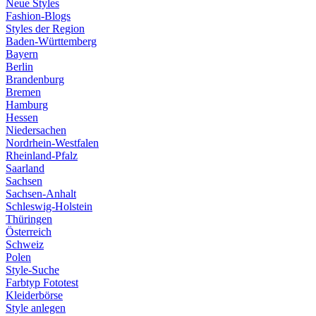
Neue Styles
Fashion-Blogs
Styles der Region
Baden-Württemberg
Bayern
Berlin
Brandenburg
Bremen
Hamburg
Hessen
Niedersachen
Nordrhein-Westfalen
Rheinland-Pfalz
Saarland
Sachsen
Sachsen-Anhalt
Schleswig-Holstein
Thüringen
Österreich
Schweiz
Polen
Style-Suche
Farbtyp Fototest
Kleiderbörse
Style anlegen