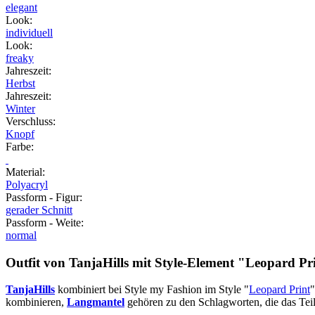
elegant
Look
:
individuell
Look
:
freaky
Jahreszeit
:
Herbst
Jahreszeit
:
Winter
Verschluss
:
Knopf
Farbe
:
Material
:
Polyacryl
Passform - Figur
:
gerader Schnitt
Passform - Weite
:
normal
Outfit von TanjaHills mit Style-Element
"Leopard Pr
TanjaHills
kombiniert bei Style my Fashion im Style "
Leopard Print
"
kombinieren,
Langmantel
gehören zu den Schlagworten, die das Teil