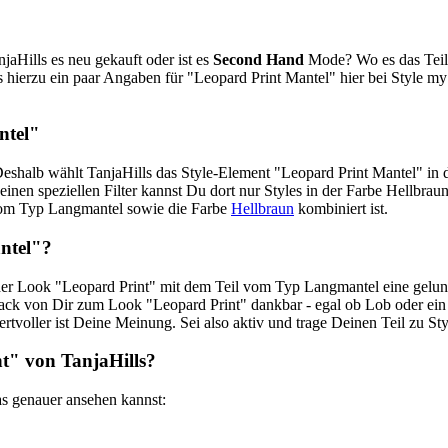
jaHills es neu gekauft oder ist es
Second Hand
Mode? Wo es das Teil 
s hierzu ein paar Angaben für "Leopard Print Mantel" hier bei Style 
ntel"
eshalb wählt TanjaHills das Style-Element "Leopard Print Mantel" in d
 einen speziellen Filter kannst Du dort nur Styles in der Farbe Hellbr
 vom Typ Langmantel sowie die Farbe
Hellbraun
kombiniert ist.
ntel"?
 der Look "Leopard Print" mit dem Teil vom Typ Langmantel eine gelu
back von Dir zum Look "Leopard Print" dankbar - egal ob Lob oder ein w
tvoller ist Deine Meinung. Sei also aktiv und trage Deinen Teil zu St
t" von TanjaHills?
as genauer ansehen kannst: