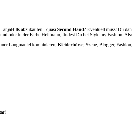
n TanjaHills abzukaufen - quasi
Second Hand
? Eventuell musst Du da
d oder in der Farbe Hellbraun, findest Du bei Style my Fashion. Also
rauner Langmantel kombinieren,
Kleiderbörse
,
Szene, Blogger, Fashion
ar!