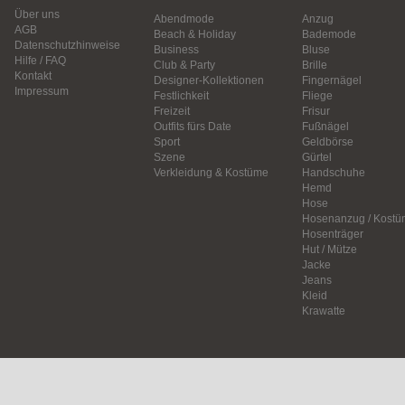
Über uns
Abendmode
Anzug
AGB
Beach & Holiday
Bademode
Datenschutzhinweise
Business
Bluse
Hilfe / FAQ
Club & Party
Brille
Kontakt
Designer-Kollektionen
Fingernägel
Impressum
Festlichkeit
Fliege
Freizeit
Frisur
Outfits fürs Date
Fußnägel
Sport
Geldbörse
Szene
Gürtel
Verkleidung & Kostüme
Handschuhe
Hemd
Hose
Hosenanzug / Kostü
Hosenträger
Hut / Mütze
Jacke
Jeans
Kleid
Krawatte