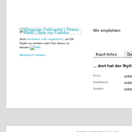
Wir empfehlen:
Jetzt
anmelden oder registrieren
, um Dir
Styles zu merken oder Fan davon zu
werden.
Kauf-Infos
De
Missbrauch melden
... dort hat der Styl
Preis
unbe
Kaufdatum
unbe
Kaufort
unbe
Anzeige | werbefrei nach Login