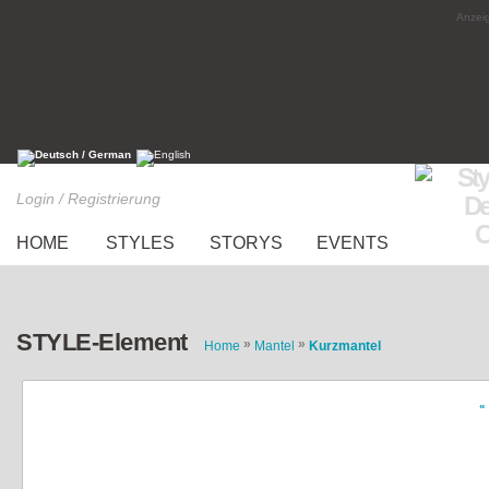
Anzeig
Login / Registrierung
HOME
STYLES
STORYS
EVENTS
STYLE-Element
»
»
Home
Mantel
Kurzmantel
«
Eleganter Fellmantel