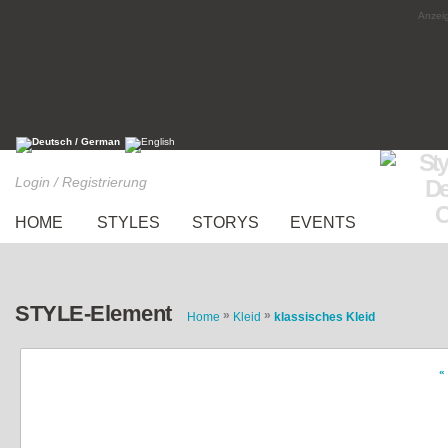
Anzeig
Login / Registrierung
HOME
STYLES
STORYS
EVENTS
STYLE-Element
»
»
Home
Kleid
klassisches Kleid
«
love