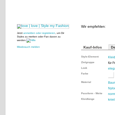
Wir empfehlen:
Jetzt
anmelden oder registrieren
, um Dir
Styles zu merken oder Fan davon zu
werden.
Kauf-Infos
De
Missbrauch melden
Style-Element
Klei
Zielgruppe
für 
Look
eleg
Farbe
Material
Bau
Nylo
Passform - Weite
norm
Kleidlänge
knie