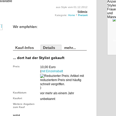
aus Style vom 01.12.2012
Stilmix
»
Kategorie:
Home
Freizeit
Wir empfehlen:
zu
Kauf-Infos
Details
mehr...
... dort hat der Stylist gekauft
Preis
10,00 Euro
(
mit Einzelrabatt
)
Kaufdatum
vor mehr als einem Jahr
Kaufort
unbekannt
Weitere Angaben
zum Kauf
H&M