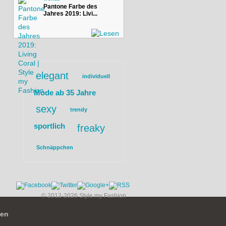
Pantone Farbe des
Jahres 2019: Livi...
elegant
individuell
Mode ab 35 Jahre
sexy
trendy
sportlich
freaky
Schnäppchen
© 2012-2026 Style my Fashion
ien