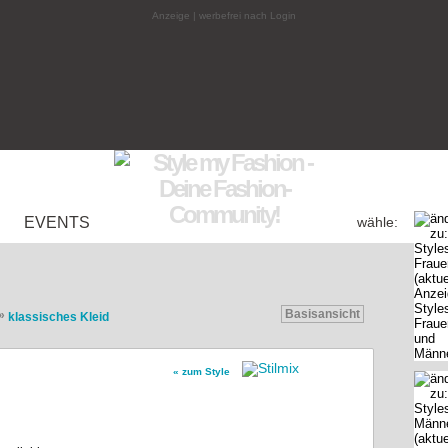
Anzeige | werbefrei nach Login
EVENTS
wähle:
Basisansicht
»
klassisches Kleid
« zum Style