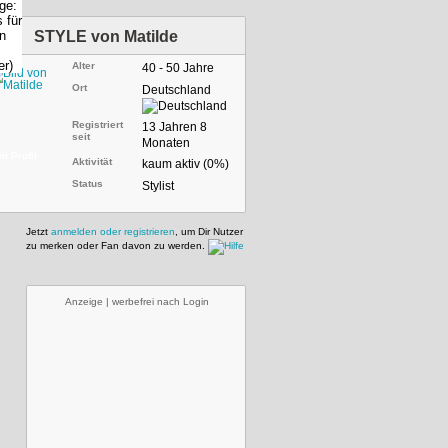
STYLE von
Matilde
Alter
40 - 50 Jahre
Ort
Deutschland
Registriert
13 Jahren 8
seit
Monaten
m Profil
Aktivität
kaum aktiv (0%)
Status
Stylist
Jetzt
anmelden oder registrieren
, um Dir Nutzer
zu merken oder Fan davon zu werden.
Anzeige | werbefrei nach Login