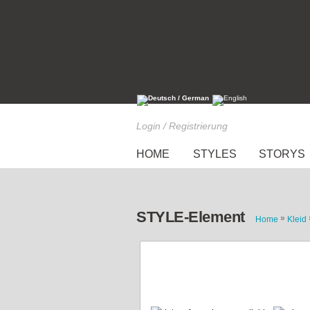
Login / Registrierung
HOME
STYLES
STORYS
STYLE-Element
»
Home
Kleid
das kleine Schwarze