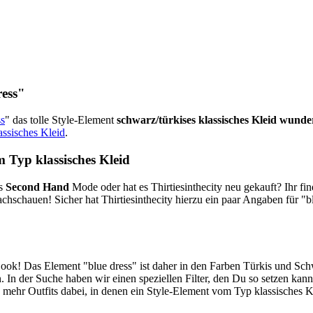
ress"
ss
" das tolle Style-Element
schwarz/türkises klassisches Kleid wund
assisches Kleid
.
 Typ klassisches Kleid
es
Second Hand
Mode oder hat es Thirtiesinthecity neu gekauft? Ihr f
hschauen! Sicher hat Thirtiesinthecity hierzu ein paar Angaben für "b
 Look! Das Element "blue dress" ist daher in den Farben Türkis und Sc
 In der Suche haben wir einen speziellen Filter, den Du so setzen kann
 mehr Outfits dabei, in denen ein Style-Element vom Typ klassisches 