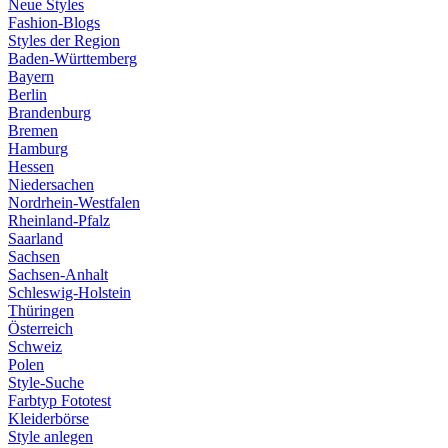
Neue Styles
Fashion-Blogs
Styles der Region
Baden-Württemberg
Bayern
Berlin
Brandenburg
Bremen
Hamburg
Hessen
Niedersachen
Nordrhein-Westfalen
Rheinland-Pfalz
Saarland
Sachsen
Sachsen-Anhalt
Schleswig-Holstein
Thüringen
Österreich
Schweiz
Polen
Style-Suche
Farbtyp Fototest
Kleiderbörse
Style anlegen