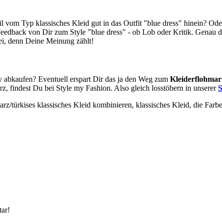
l vom Typ klassisches Kleid gut in das Outfit "blue dress" hinein? Od
Feedback von Dir zum Style "blue dress" - ob Lob oder Kritik. Genau da
ei, denn Deine Meinung zählt!
ty abkaufen? Eventuell erspart Dir das ja den Weg zum
Kleiderflohmar
, findest Du bei Style my Fashion. Also gleich losstöbern in unserer
S
arz/türkises klassisches Kleid kombinieren, klassisches Kleid, die Fa
ar!