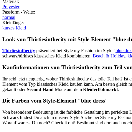
Material
:
Polyester
Passform - Weite
:
normal
Kleidlänge
:
kurzes Kleid
Look von Thirtiesinthecity mit Style-Element
"blue d
Thirtiesinthecity
präsentiert bei Style my Fashion im Style "
blue dre
schwarz/türkises klassisches Kleid kombinieren,
Beach & Holiday
,
kl
Kaufinformationen von Thirtiesinthecity zum Teil vom
Ihr seid jetzt neugierig, woher Thirtiesinthecity das tolle Teil hat? Ist 
Element vom Typ klassisches Kleid kaufen kann. Am besten gleich nac
gekauft oder
Second Hand
Mode auf dem
Kleiderflohmarkt
.
Die Farben vom Style-Element "blue dress"
Von besonderer Bedeutung ist die farbliche Gestaltung im perfekten
Schwarz findest Du auch in unserer Style-Suche bei Style my Fashion.
Worauf wartest Du noch? Check it out! Bestimmt sind dort auch noch