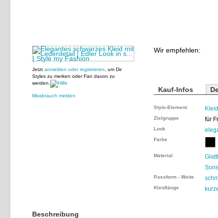
Wir empfehlen:
Jetzt
anmelden oder registrieren
, um Dir
Styles zu merken oder Fan davon zu
werden.
Kauf-Infos
De
Missbrauch melden
Style-Element
Klei
Zielgruppe
für 
Look
eleg
Farbe
Material
Glatt
Sons
Passform - Weite
schm
Kleidlänge
kurz
Beschreibung