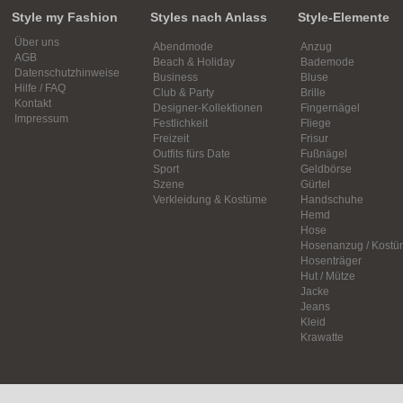
Style my Fashion
Styles nach Anlass
Style-Elemente
Über uns
Abendmode
Anzug
AGB
Beach & Holiday
Bademode
Datenschutzhinweise
Business
Bluse
Hilfe / FAQ
Club & Party
Brille
Kontakt
Designer-Kollektionen
Fingernägel
Impressum
Festlichkeit
Fliege
Freizeit
Frisur
Outfits fürs Date
Fußnägel
Sport
Geldbörse
Szene
Gürtel
Verkleidung & Kostüme
Handschuhe
Hemd
Hose
Hosenanzug / Kostü
Hosenträger
Hut / Mütze
Jacke
Jeans
Kleid
Krawatte