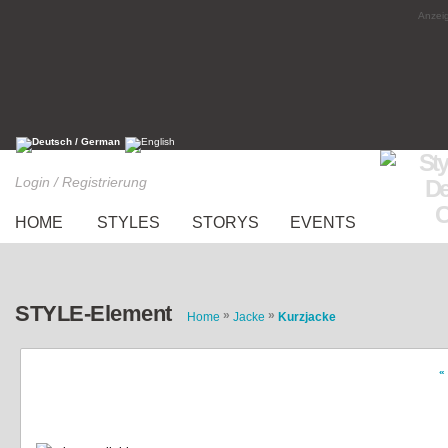
Anzeig
Login / Registrierung
HOME
STYLES
STORYS
EVENTS
STYLE-Element
»
»
Home
Jacke
Kurzjacke
«
unechte Felljacke