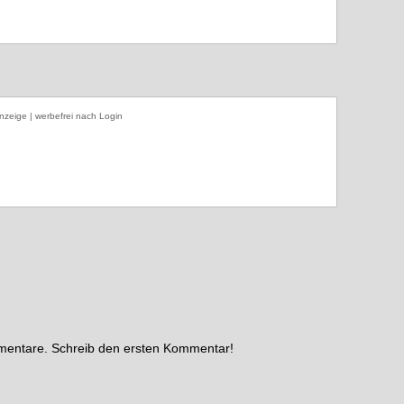
nzeige | werbefrei nach Login
mmentare. Schreib den ersten Kommentar!