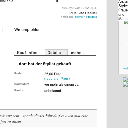
0
aus Style vom 10.02.2014
Plus Size Casual
»
Kategorie:
Home
Freizeit
Wir empfehlen:
zu
Kauf-Infos
Details
mehr...
... dort hat der Stylist gekauft
wei
Preis
25,00 Euro
(
regulärer Preis
)
Kaufdatum
vor mehr als einem Jahr
Kaufort
unbekannt
chwarz sein - gerade dieses Jahr darf es auch mal eine
fast zu allem