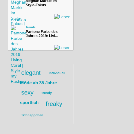
Meghan Markle im
Style-Fokus
Trends
Pantone Farbe des
Jahres 2019: Livi...
elegant
individuell
Mode ab 35 Jahre
sexy
trendy
sportlich
freaky
Schnäppchen