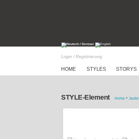
Login / Registrierung
HOME
STYLES
STORYS
STYLE-Element
»
Home
Jacke
graue Lederjacke