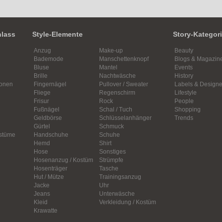
nlass
Style-Elemente
Story-Kategor
Anzug
Make-up
Beauty
Bademode
Manschettenknopf
Blogs & Magazin
Bluse
Mantel
Events
Brille
Nachtwäsche
History
ionen
Fingernägel
Pullover / Sweater
Labels & Designe
Fliege
Regenschirm
Lifestyle
Frisur
Rock
People
Fußnägel
Schal / Tuch
Shopping
Geldbörse
Schlüsselanhänger
Trends
Gürtel
Schmuck
ostüme
Handschuhe
Schuhe
Hemd
Shirt
Hose
Sonstiges
Hosenanzug / Kostüm
Strümpfe
Hosenträger
Tasche
Hut / Mütze
Trainingsanzug
Jacke
Uhr
Jeans
Unterwäsche
Kleid
Verkleidung / Kostüm
Krawatte