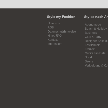
Style my Fashion
Styles nach A
Über uns
Abendmode
AGB
Beach & Holiday
Datenschutzhinweise
Business
Hilfe / FAQ
Club & Party
Kontakt
Designer-Kollekt
Impressum
Festlichkeit
Freizeit
Outfits fürs Date
Sport
Szene
Verkleidung & K