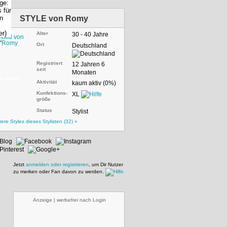
STYLE von
Romy
Alter
30 - 40 Jahre
Ort
Deutschland
Registriert
12 Jahren 6
seit
Monaten
m Profil
Aktivität
kaum aktiv (0%)
Konfektions-
XL
größe
Status
Stylist
tere Styles dieses Stylisten (32) »
Jetzt
anmelden oder registrieren
, um Dir Nutzer
zu merken oder Fan davon zu werden.
Anzeige | werbefrei nach Login