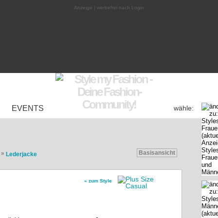
Anzeige | werbefrei nach Login
EVENTS
wähle:
Basisansicht
»
Lederjacke
« zum Style