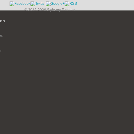
© 2012-2026 Style my Fashion
ien
es
r