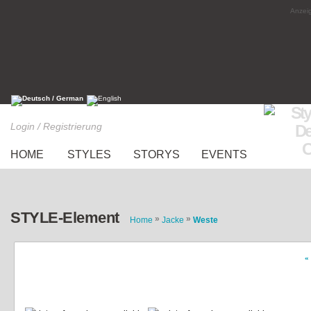
Anzeig
Login / Registrierung
HOME
STYLES
STORYS
EVENTS
STYLE-Element
»
»
Home
Jacke
Weste
«
Military Weste