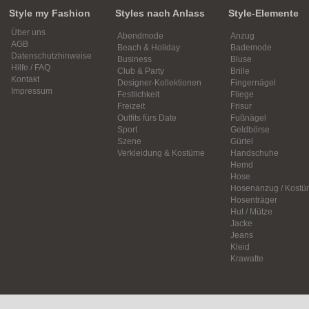
Style my Fashion
Styles nach Anlass
Style-Elemente
Über uns
Abendmode
Anzug
AGB
Beach & Holiday
Bademode
Datenschutzhinweise
Business
Bluse
Hilfe / FAQ
Club & Party
Brille
Kontakt
Designer-Kollektionen
Fingernägel
Impressum
Festlichkeit
Fliege
Freizeit
Frisur
Outfits fürs Date
Fußnägel
Sport
Geldbörse
Szene
Gürtel
Verkleidung & Kostüme
Handschuhe
Hemd
Hose
Hosenanzug / Kostü
Hosenträger
Hut / Mütze
Jacke
Jeans
Kleid
Krawatte