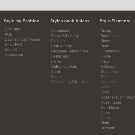
Style my Fashion
Styles nach Anlass
Style-Elemente
Über uns
Abendmode
Anzug
AGB
Beach & Holiday
Bademode
Datenschutzhinweise
Business
Bluse
Hilfe / FAQ
Club & Party
Brille
Kontakt
Designer-Kollektionen
Fingernägel
Impressum
Festlichkeit
Fliege
Freizeit
Frisur
Outfits fürs Date
Fußnägel
Sport
Geldbörse
Szene
Gürtel
Verkleidung & Kostüme
Handschuhe
Hemd
Hose
Hosenanzug / Kostü
Hosenträger
Hut / Mütze
Jacke
Jeans
Kleid
Krawatte