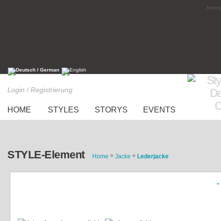
Anzeig
Login / Registrierung
HOME
STYLES
STORYS
EVENTS
STYLE-Element
»
»
Home
Jacke
Lederjacke
«
Kunstlederjacke