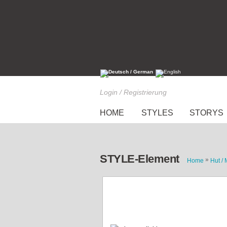
Login / Registrierung
HOME
STYLES
STORYS
STYLE-Element
»
Home
Hut / 
Pom Cap