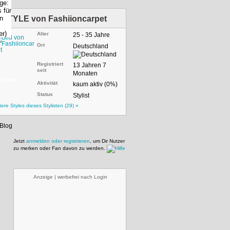
STYLE von
Fashiioncarpet
Alter
25 - 35 Jahre
Ort
Deutschland
Registriert
13 Jahren 7
seit
Monaten
m Profil
Aktivität
kaum aktiv (0%)
Status
Stylist
tere Styles dieses Stylisten (29) »
Jetzt
anmelden oder registrieren
, um Dir Nutzer
zu merken oder Fan davon zu werden.
Anzeige | werbefrei nach Login