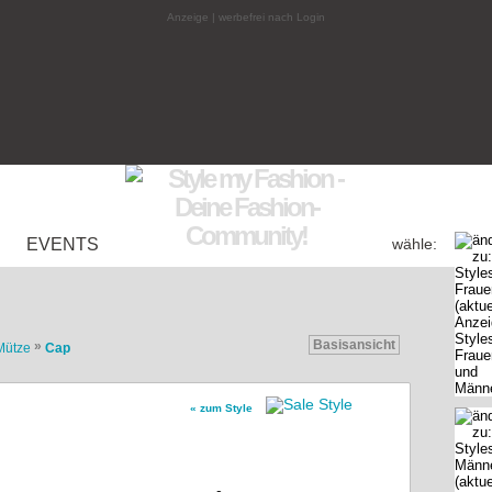
Anzeige | werbefrei nach Login
EVENTS
wähle:
Basisansicht
»
Mütze
Cap
« zum Style