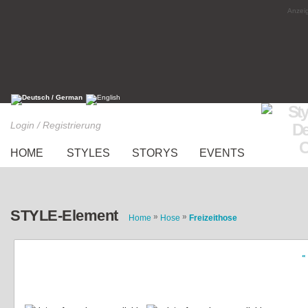
Anzeig
Login / Registrierung
HOME
STYLES
STORYS
EVENTS
STYLE-Element
»
»
Home
Hose
Freizeithose
«
Topshop Shorts