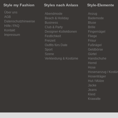
Style my Fashion
Styles nach Anlass
Style-Elemente
Über uns
Abendmode
Anzug
AGB
Beach & Holiday
Bademode
Datenschutzhinweise
Business
Bluse
Hilfe / FAQ
Club & Party
Brille
Kontakt
Designer-Kollektionen
Fingernägel
Impressum
Festlichkeit
Fliege
Freizeit
Frisur
Outfits fürs Date
Fußnägel
Sport
Geldbörse
Szene
Gürtel
Verkleidung & Kostüme
Handschuhe
Hemd
Hose
Hosenanzug / Kostü
Hosenträger
Hut / Mütze
Jacke
Jeans
Kleid
Krawatte