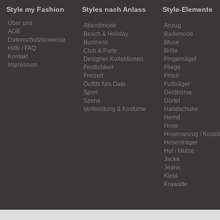
Style my Fashion
Styles nach Anlass
Style-Elemente
Über uns
Abendmode
Anzug
AGB
Beach & Holiday
Bademode
Datenschutzhinweise
Business
Bluse
Hilfe / FAQ
Club & Party
Brille
Kontakt
Designer-Kollektionen
Fingernägel
Impressum
Festlichkeit
Fliege
Freizeit
Frisur
Outfits fürs Date
Fußnägel
Sport
Geldbörse
Szene
Gürtel
Verkleidung & Kostüme
Handschuhe
Hemd
Hose
Hosenanzug / Kostü
Hosenträger
Hut / Mütze
Jacke
Jeans
Kleid
Krawatte