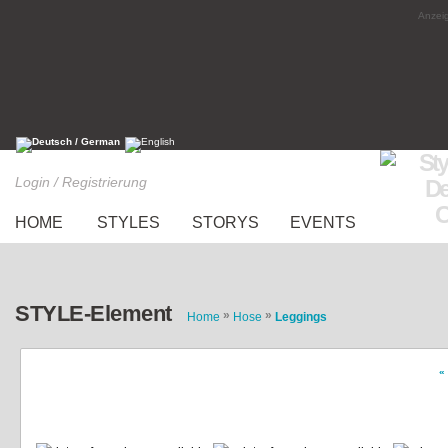
Anzeig
Login / Registrierung
HOME
STYLES
STORYS
EVENTS
STYLE-Element
»
»
Home
Hose
Leggings
«
Leo Leggings