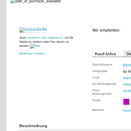
Wir empfehlen:
Jetzt
anmelden oder registrieren
, um Dir
Styles zu merken oder Fan davon zu
werden.
Kauf-Infos
De
Missbrauch melden
Style-Element
Brill
Zielgruppe
für 
Look
indiv
Art Brillengestell
Vollr
Form
rech
Brillengestell
Farbe
Material
Kunst
Beschreibung