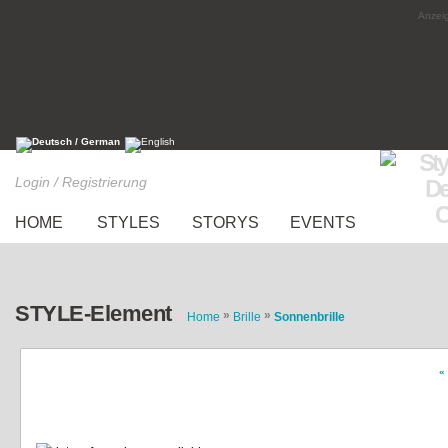
Anzeig
Login / Registrierung
HOME
STYLES
STORYS
EVENTS
STYLE-Element
»
»
Home
Brille
Sonnenbrille
«
lila