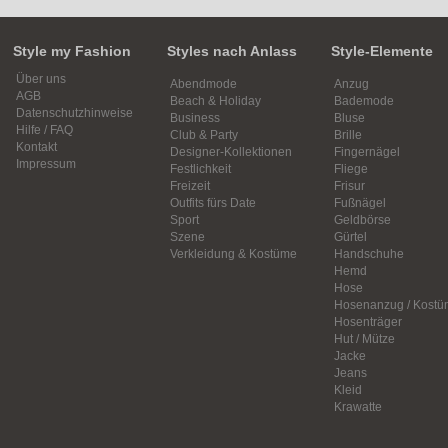
Style my Fashion
Styles nach Anlass
Style-Elemente
Über uns
Abendmode
Anzug
AGB
Beach & Holiday
Bademode
Datenschutzhinweise
Business
Bluse
Hilfe / FAQ
Club & Party
Brille
Kontakt
Designer-Kollektionen
Fingernägel
Impressum
Festlichkeit
Fliege
Freizeit
Frisur
Outfits fürs Date
Fußnägel
Sport
Geldbörse
Szene
Gürtel
Verkleidung & Kostüme
Handschuhe
Hemd
Hose
Hosenanzug / Kostü
Hosenträger
Hut / Mütze
Jacke
Jeans
Kleid
Krawatte