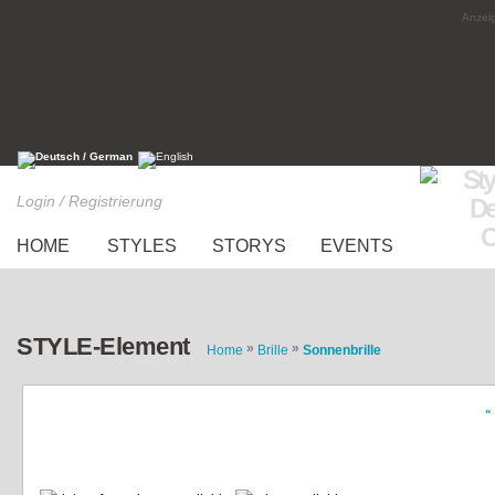
Anzeig
Login / Registrierung
HOME
STYLES
STORYS
EVENTS
STYLE-Element
»
»
Home
Brille
Sonnenbrille
«
Circular Sunnies