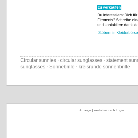
zu verkaufen
Du interessierst Dich fü
Elements? Schreibe ei
und kontaktiere damit de
Stöbern in Kleiderbörse
Circular sunnies · circular sunglasses · statement sun
sunglasses · Sonnebrille · kreisrunde sonnenbrille
Anzeige | werbefrei nach Login