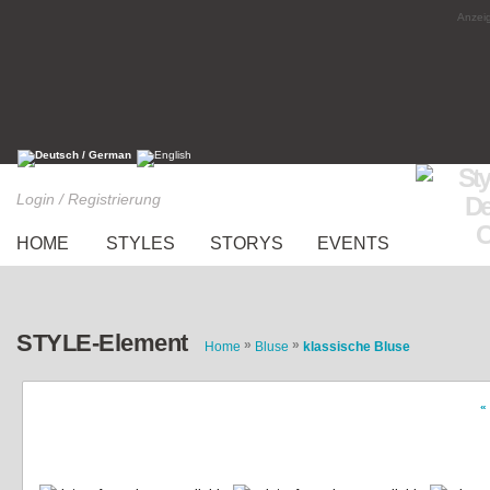
Anzeig
Login / Registrierung
HOME
STYLES
STORYS
EVENTS
STYLE-Element
»
»
Home
Bluse
klassische Bluse
«
Karohemd mit Strassdetails