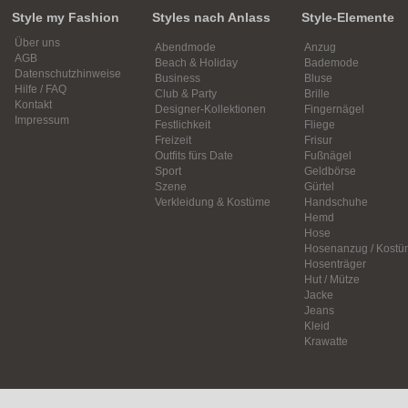
Style my Fashion
Styles nach Anlass
Style-Elemente
Über uns
Abendmode
Anzug
AGB
Beach & Holiday
Bademode
Datenschutzhinweise
Business
Bluse
Hilfe / FAQ
Club & Party
Brille
Kontakt
Designer-Kollektionen
Fingernägel
Impressum
Festlichkeit
Fliege
Freizeit
Frisur
Outfits fürs Date
Fußnägel
Sport
Geldbörse
Szene
Gürtel
Verkleidung & Kostüme
Handschuhe
Hemd
Hose
Hosenanzug / Kostü
Hosenträger
Hut / Mütze
Jacke
Jeans
Kleid
Krawatte