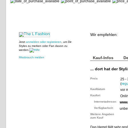
Wir empfehlen:
Jetzt
anmelden oder registrieren
, um Dir
Styles zu merken oder Fan davon zu
werden.
Kauf-Infos
De
Missbrauch melden
... dort hat der Styl
Preis
25 -
(
regu
Kaufdatum
vor 
Kaufort
Onli
Internetadresse:
www
Verfügbarkeit:
unbe
Weitere Angaben
zum Kauf
Das Hemd fällt sehr gro