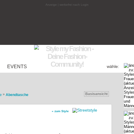
Anzeige | werbefrei nach Login
EVENTS
wähle:
Basisansicht
»
e
Abendtasche
« zum Style