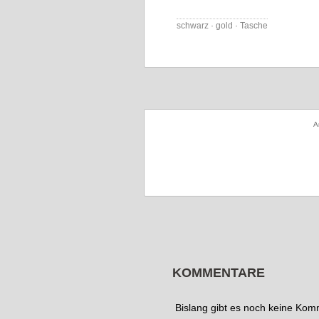
schwarz · gold · Tasche
A
KOMMENTARE
Bislang gibt es noch keine Ko