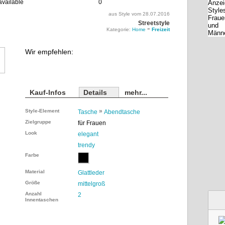
0
aus Style vom 28.07.2016
Streetstyle
»
Kategorie:
Home
Freizeit
Wir empfehlen:
Kauf-Infos
Details
mehr...
»
Style-Element
Tasche
Abendtasche
Zielgruppe
für Frauen
Look
elegant
trendy
Farbe
Material
Glattleder
Größe
mittelgroß
Anzahl
2
Innentaschen