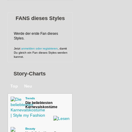
FANS dieses Styles
Werde der erste Fan dieses
Styles.
Jetzt
anmelden oder registrieren
, damit
Du gleich ein Fan dieses Styles werden
kannst.
Story-Charts
Top
Neu
Trends
Die beliebtesten
Karnevalskostüme
Beauty