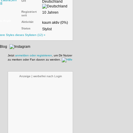
Ort
Deutschland
Registriert
10 Jahren
seit
m Profil
Aktivität
kaum aktiv (0%)
Status
Stylist
tere Styles dieses Stylisten (12) »
Jetzt
anmelden oder registrieren
, um Dir Nutzer
zu merken oder Fan davon zu werden.
Anzeige | werbefrei nach Login