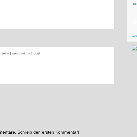
zu
wei
nzeige | werbefrei nach Login
mmentare. Schreib den ersten Kommentar!