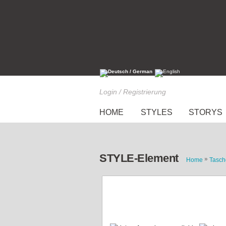
Login / Registrierung
HOME
STYLES
STORYS
STYLE-Element
»
Home
Tasch
schwarz goldene Tasche